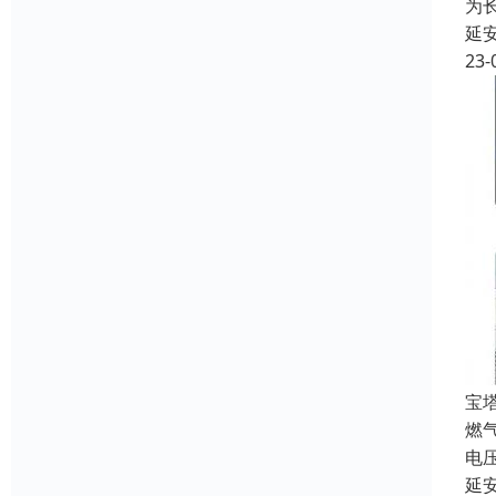
为
延
23-
宝
燃
电
延