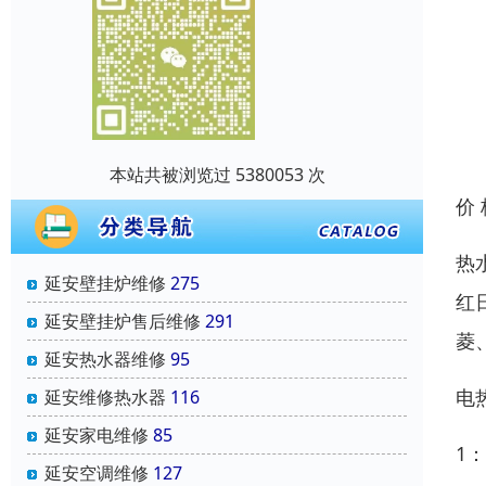
本站共被浏览过 5380053 次
价
热
延安壁挂炉维修
275
红
延安壁挂炉售后维修
291
菱
延安热水器维修
95
电
延安维修热水器
116
延安家电维修
85
1
延安空调维修
127