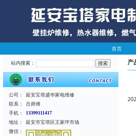
首页
产
站内搜索：
公司：
延安宝塔盛华家电维修
20
联系：
吕师傅
手机：
13399111417
地址：
延安市宝塔区王家坪市场
微信：