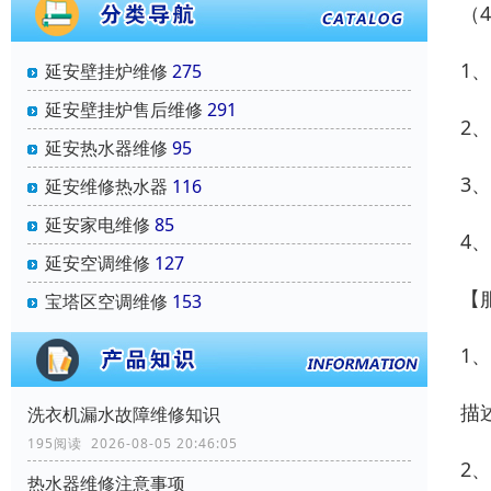
（
1
延安壁挂炉维修
275
延安壁挂炉售后维修
291
2
延安热水器维修
95
3
延安维修热水器
116
延安家电维修
85
4
延安空调维修
127
【
宝塔区空调维修
153
1
描
洗衣机漏水故障维修知识
195阅读 2026-08-05 20:46:05
2
热水器维修注意事项