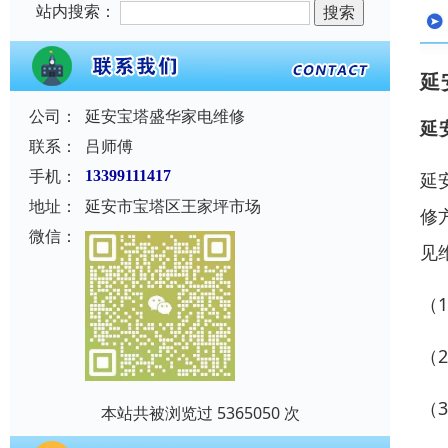
站内搜索：
延
公司：
延安宝塔盛华家电维修
延
联系：
吕师傅
手机：
13399111417
延
地址：
延安市宝塔区王家坪市场
修
微信：
见
（
（
（
本站共被浏览过 5365050 次